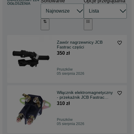
ZNALEŹLIŚMY 224
Sortowanie
Opcje przeglądania
OGŁOSZENIA
Zawór nagrzewnicy JCB
Fastrac części
350 zł
Pruszków
05 sierpnia 2026
Włącznik elektromagnetyczny
- przekaźnik JCB Fastrac
250,- netto
310 zł
Pruszków
05 sierpnia 2026