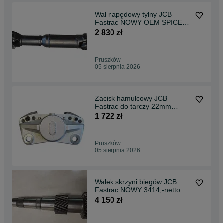
Wał napędowy tylny JCB
Fastrac NOWY OEM SPICER
org. 2300,- netto
2 830 zł
Pruszków
05 sierpnia 2026
Zacisk hamulcowy JCB
Fastrac do tarczy 22mm
1400,- netto
1 722 zł
Pruszków
05 sierpnia 2026
Wałek skrzyni biegów JCB
Fastrac NOWY 3414,-netto
4 150 zł