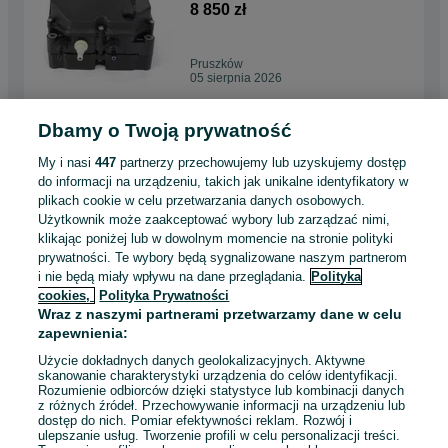
org.
8 850 zł
Pruszków
05 sierpnia 2026
Dbamy o Twoją prywatność
Wałek zębaty łącznika
kompresora JCB Fastrac org.
My i nasi
447
partnerzy przechowujemy lub uzyskujemy dostęp
780 zł
do informacji na urządzeniu, takich jak unikalne identyfikatory w
plikach cookie w celu przetwarzania danych osobowych.
Użytkownik może zaakceptować wybory lub zarządzać nimi,
Pruszków
klikając poniżej lub w dowolnym momencie na stronie polityki
05 sierpnia 2026
prywatności. Te wybory będą sygnalizowane naszym partnerom
i nie będą miały wpływu na dane przeglądania.
Polityka
cookies,
Polityka Prywatności
Pasek wielorowkowy JCB
Wraz z naszymi partnerami przetwarzamy dane w celu
Fastrac
zapewnienia:
225 zł
Użycie dokładnych danych geolokalizacyjnych. Aktywne
skanowanie charakterystyki urządzenia do celów identyfikacji.
Rozumienie odbiorców dzięki statystyce lub kombinacji danych
Pruszków
z różnych źródeł. Przechowywanie informacji na urządzeniu lub
05 sierpnia 2026
dostęp do nich. Pomiar efektywności reklam. Rozwój i
ulepszanie usług. Tworzenie profili w celu personalizacji treści.